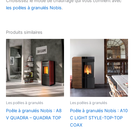
Choisissez le mode de chauffage qui vous convient avec
les poêles à granulés Nobis
.
Produits similaires
Les poêles à granulés
Les poêles à granulés
Poêle à granulés Nobis : A8
Poêle à granulés Nobis : A10
V QUADRA – QUADRA TOP
C LIGHT STYLE-TOP-TOP
COAX