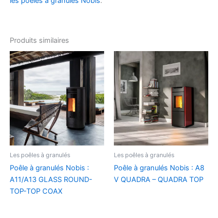
les poêles à granulés Nobis
.
Produits similaires
Les poêles à granulés
Les poêles à granulés
Poêle à granulés Nobis :
Poêle à granulés Nobis : A8
A11/A13 GLASS ROUND-
V QUADRA – QUADRA TOP
TOP-TOP COAX