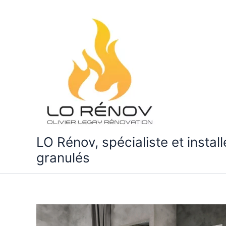
Aller
au
contenu
LO Rénov, spécialiste et instal
granulés