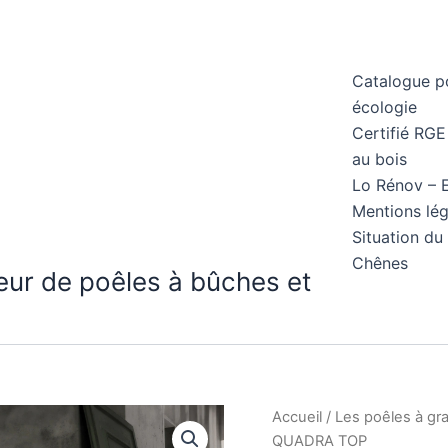
Catalogue po
écologie
Certifié RGE
au bois
Lo Rénov – E
Mentions lég
Situation d
Chênes
leur de poêles à bûches et
Accueil
/
Les poêles à gr
QUADRA TOP