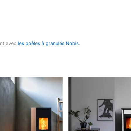
ent avec
les poêles à granulés Nobis
.